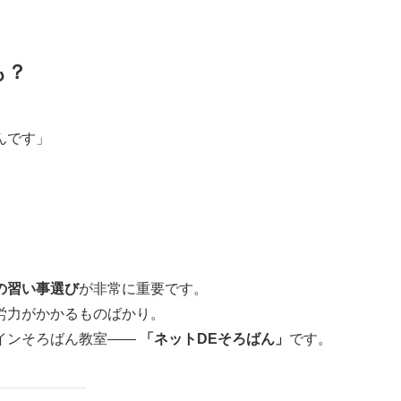
も？
んです」
の習い事選び
が非常に重要です。
労力がかかるものばかり。
インそろばん教室——
「ネットDEそろばん」
です。