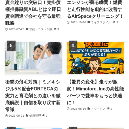
資金繰りの突破口！売掛債
エンジンが蘇る瞬間！燃費
権担保融資ABLとは？即日
と走行性能を劇的に改善す
資金調達で会社を守る最強
るAirSpaceクリーニング！
戦略
2024-10-30
ライフスタイル
3
2026-07-25
節約・コスト削減
3
衝撃の薄毛対策｜ミノキシ
【驚異の変化】走りが激
ジル5％配合FORTECAの
変！Mimotore, Incの高性能
実力と育毛剤との違いを徹
パーツで愛車をもっと快適
底解説｜自信を取り戻す新
に！
常識
2025-06-16
アウトドア
2
2026-06-21
健康管理
2