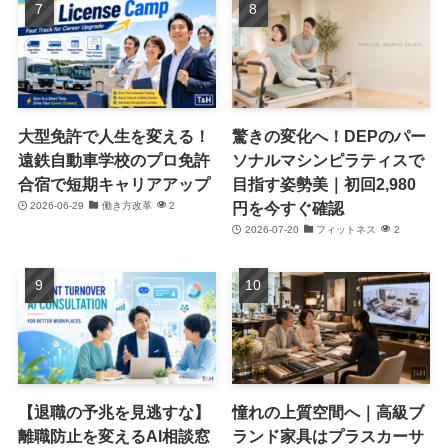
大型免許で人生を変える！
驚きの変化へ！DEPのパー
遠鉄自動車学校のプロ免許
ソナルマシンピラティスで
合宿で短期キャリアアップ
目指す姿勢美｜初回2,980
円を今すぐ確認
2026-06-29
働き方改革
2
2026-07-20
フィットネス
2
【退職の予兆を見逃すな】
憧れの上質空間へ｜高級ブ
離職防止を変えるAI相談窓
ランド家具はプラスカーサ