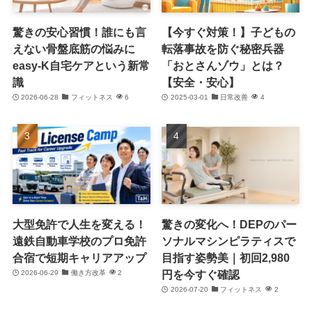
驚きの安心習慣！誰にも言
【今すぐ対策！】子どもの
えない骨盤底筋の悩みに
転落事故を防ぐ秘密兵器
easy-K自宅ケアという新常
「おとさんゾウ」とは？
識
【安全・安心】
2026-06-28
フィットネス
6
2025-03-01
日常改善
4
大型免許で人生を変える！
驚きの変化へ！DEPのパー
遠鉄自動車学校のプロ免許
ソナルマシンピラティスで
合宿で短期キャリアアップ
目指す姿勢美｜初回2,980
円を今すぐ確認
2026-06-29
働き方改革
2
2026-07-20
フィットネス
2