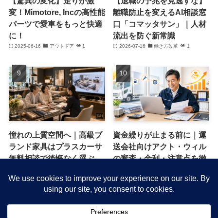
【驚異の変化】走りが激
【退職の予兆を見逃すな】
変！Mimotore, Incの高性能
離職防止を変えるAI相談窓
パーツで愛車をもっと快適
口「コマッタサン」｜人材
に！
流出を防ぐ新常識
2025-06-16
アウトドア
1
2026-07-16
働き方改革
1
憧れの上質空間へ｜高級ブ
資金繰りが止まる前に｜運
ランド家具はプラスカーサ
送会社向けアクト・ウィル
無料相談で後悔なく選ぶ
の審査・金利・注意点を徹
底解説
2026-06-13
キャンペーン・特典
1
2026-06-09
節約・コスト削減
1