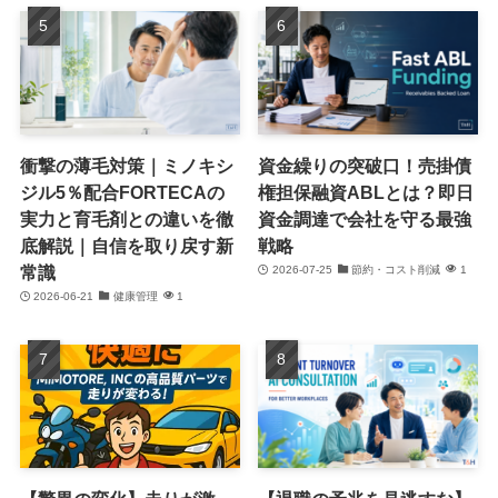
衝撃の薄毛対策｜ミノキシ
資金繰りの突破口！売掛債
ジル5％配合FORTECAの
権担保融資ABLとは？即日
実力と育毛剤との違いを徹
資金調達で会社を守る最強
底解説｜自信を取り戻す新
戦略
常識
2026-07-25
節約・コスト削減
1
2026-06-21
健康管理
1