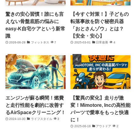
驚きの安心習慣！誰にも言
【今すぐ対策！】子どもの
えない骨盤底筋の悩みに
転落事故を防ぐ秘密兵器
easy-K自宅ケアという新常
「おとさんゾウ」とは？
識
【安全・安心】
2026-06-28
フィットネス
7
2025-03-01
日常改善
4
エンジンが蘇る瞬間！燃費
【驚異の変化】走りが激
と走行性能を劇的に改善す
変！Mimotore, Incの高性能
るAirSpaceクリーニング！
パーツで愛車をもっと快適
に！
2024-10-30
ライフスタイル
3
2025-06-16
アウトドア
2