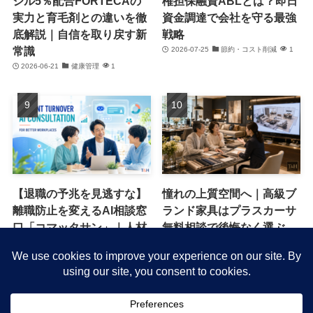
ジル5％配合FORTECAの
権担保融資ABLとは？即日
実力と育毛剤との違いを徹
資金調達で会社を守る最強
底解説｜自信を取り戻す新
戦略
常識
2026-07-25
節約・コスト削減
1
2026-06-21
健康管理
1
【退職の予兆を見逃すな】
憧れの上質空間へ｜高級ブ
離職防止を変えるAI相談窓
ランド家具はプラスカーサ
口「コマッタサン」｜人材
無料相談で後悔なく選ぶ
流出を防ぐ新常識
2026-06-13
キャンペーン・特典
1
2026-07-16
働き方改革
1