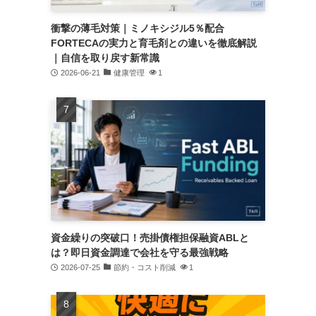
衝撃の薄毛対策｜ミノキシジル5％配合
FORTECAの実力と育毛剤との違いを徹底解説
｜自信を取り戻す新常識
2026-06-21
健康管理
1
資金繰りの突破口！売掛債権担保融資ABLと
は？即日資金調達で会社を守る最強戦略
2026-07-25
節約・コスト削減
1