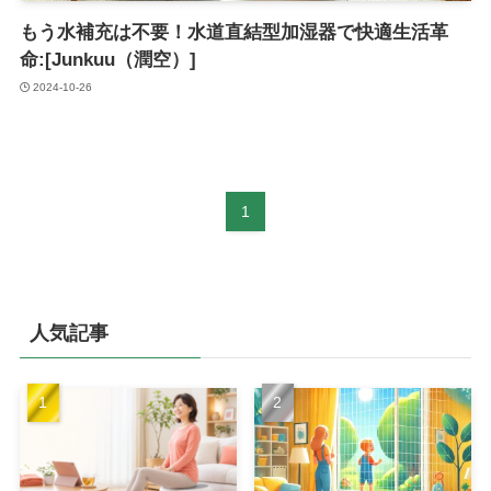
もう水補充は不要！水道直結型加湿器で快適生活革
命:[Junkuu（潤空）]
2024-10-26
1
人気記事