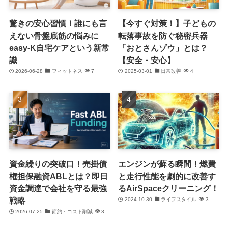
驚きの安心習慣！誰にも言
【今すぐ対策！】子どもの
えない骨盤底筋の悩みに
転落事故を防ぐ秘密兵器
easy-K自宅ケアという新常
「おとさんゾウ」とは？
識
【安全・安心】
2026-06-28
フィットネス
7
2025-03-01
日常改善
4
資金繰りの突破口！売掛債
エンジンが蘇る瞬間！燃費
権担保融資ABLとは？即日
と走行性能を劇的に改善す
資金調達で会社を守る最強
るAirSpaceクリーニング！
戦略
2024-10-30
ライフスタイル
3
2026-07-25
節約・コスト削減
3