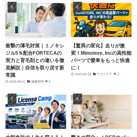
衝撃の薄毛対策｜ミノキシ
【驚異の変化】走りが激
ジル5％配合FORTECAの
変！Mimotore, Incの高性能
実力と育毛剤との違いを徹
パーツで愛車をもっと快適
底解説｜自信を取り戻す新
に！
常識
2025-06-16
アウトドア
2
2026-06-21
健康管理
2