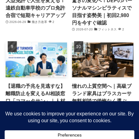
大型免許で人生を変える！
驚きの変化へ！DEPのパー
遠鉄自動車学校のプロ免許
ソナルマシンピラティスで
合宿で短期キャリアアップ
目指す姿勢美｜初回2,980
円を今すぐ確認
2026-06-29
働き方改革
2
2026-07-20
フィットネス
2
【退職の予兆を見逃すな】
憧れの上質空間へ｜高級ブ
離職防止を変えるAI相談窓
ランド家具はプラスカーサ
口「コマッタサン」｜人材
無料相談で後悔なく選ぶ
流出を防ぐ新常識
2026-06-13
キャンペーン・特典
1
2026-07-16
働き方改革
1