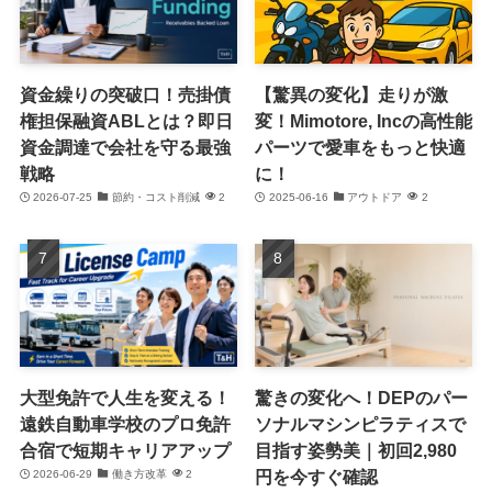
資金繰りの突破口！売掛債
【驚異の変化】走りが激
権担保融資ABLとは？即日
変！Mimotore, Incの高性能
資金調達で会社を守る最強
パーツで愛車をもっと快適
戦略
に！
2026-07-25
節約・コスト削減
2
2025-06-16
アウトドア
2
大型免許で人生を変える！
驚きの変化へ！DEPのパー
遠鉄自動車学校のプロ免許
ソナルマシンピラティスで
合宿で短期キャリアアップ
目指す姿勢美｜初回2,980
円を今すぐ確認
2026-06-29
働き方改革
2