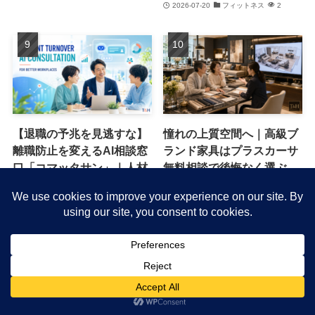
2026-07-20
フィットネス
2
【退職の予兆を見逃すな】
憧れの上質空間へ｜高級ブ
離職防止を変えるAI相談窓
ランド家具はプラスカーサ
口「コマッタサン」｜人材
無料相談で後悔なく選ぶ
流出を防ぐ新常識
2026-06-13
キャンペーン・特典
1
2026-07-16
働き方改革
1
©
グッドライフゴーゴー.