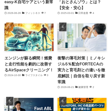
easy-K自宅ケアという新常
「おとさんゾウ」とは？
識
【安全・安心】
2026-06-28
フィットネス
7
2025-03-01
日常改善
4
エンジンが蘇る瞬間！燃費
衝撃の薄毛対策｜ミノキシ
と走行性能を劇的に改善す
ジル5％配合FORTECAの
るAirSpaceクリーニング！
実力と育毛剤との違いを徹
底解説｜自信を取り戻す新
2024-10-30
ライフスタイル
3
常識
2026-06-21
健康管理
2