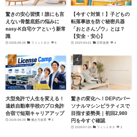
驚きの安心習慣！誰にも言
【今すぐ対策！】子どもの
えない骨盤底筋の悩みに
転落事故を防ぐ秘密兵器
easy-K自宅ケアという新常
「おとさんゾウ」とは？
識
【安全・安心】
2026-06-28
フィットネス
6
2025-03-01
日常改善
4
大型免許で人生を変える！
驚きの変化へ！DEPのパー
遠鉄自動車学校のプロ免許
ソナルマシンピラティスで
合宿で短期キャリアアップ
目指す姿勢美｜初回2,980
円を今すぐ確認
2026-06-29
働き方改革
2
2026-07-20
フィットネス
2