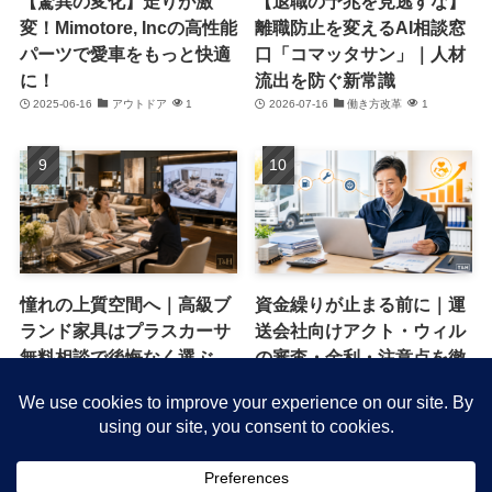
【驚異の変化】走りが激
【退職の予兆を見逃すな】
変！Mimotore, Incの高性能
離職防止を変えるAI相談窓
パーツで愛車をもっと快適
口「コマッタサン」｜人材
に！
流出を防ぐ新常識
2025-06-16
アウトドア
1
2026-07-16
働き方改革
1
憧れの上質空間へ｜高級ブ
資金繰りが止まる前に｜運
ランド家具はプラスカーサ
送会社向けアクト・ウィル
無料相談で後悔なく選ぶ
の審査・金利・注意点を徹
底解説
2026-06-13
キャンペーン・特典
1
2026-06-09
節約・コスト削減
1