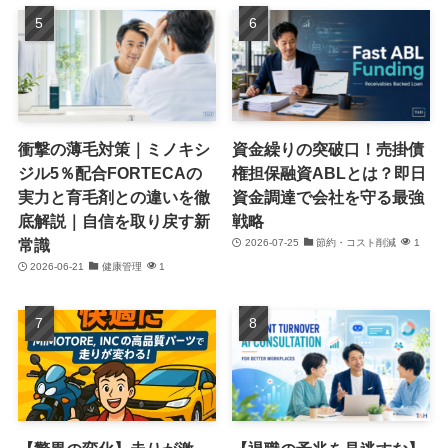
衝撃の薄毛対策｜ミノキシ
資金繰りの突破口！売掛債
ジル5％配合FORTECAの
権担保融資ABLとは？即日
実力と育毛剤との違いを徹
資金調達で会社を守る最強
底解説｜自信を取り戻す新
戦略
常識
2026-07-25
節約・コスト削減
1
2026-06-21
健康管理
1