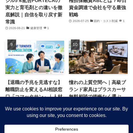
ジル5％配合FORTECAの
権担保融資ABLとは？即日
実力と育毛剤との違いを徹
資金調達で会社を守る最強
底解説｜自信を取り戻す新
戦略
常識
2026-07-25
節約・コスト削減
1
2026-06-21
健康管理
1
【退職の予兆を見逃すな】
憧れの上質空間へ｜高級ブ
離職防止を変えるAI相談窓
ランド家具はプラスカーサ
口「コマッタサン」｜人材
無料相談で後悔なく選ぶ
流出を防ぐ新常識
2026-06-13
キャンペーン・特典
1
2026-07-16
働き方改革
1