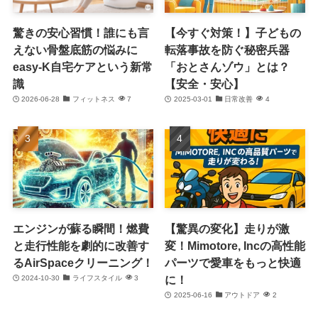
驚きの安心習慣！誰にも言
【今すぐ対策！】子どもの
えない骨盤底筋の悩みに
転落事故を防ぐ秘密兵器
easy-K自宅ケアという新常
「おとさんゾウ」とは？
識
【安全・安心】
2026-06-28
フィットネス
7
2025-03-01
日常改善
4
エンジンが蘇る瞬間！燃費
【驚異の変化】走りが激
と走行性能を劇的に改善す
変！Mimotore, Incの高性能
るAirSpaceクリーニング！
パーツで愛車をもっと快適
に！
2024-10-30
ライフスタイル
3
2025-06-16
アウトドア
2