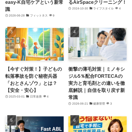
easy-K自宅ケアという新常
るAirSpaceクリーニング！
識
2024-10-30
ライフスタイル
4
2026-06-28
フィットネス
9
【今すぐ対策！】子どもの
衝撃の薄毛対策｜ミノキシ
転落事故を防ぐ秘密兵器
ジル5％配合FORTECAの
「おとさんゾウ」とは？
実力と育毛剤との違いを徹
【安全・安心】
底解説｜自信を取り戻す新
常識
2025-03-01
日常改善
4
2026-06-21
健康管理
3