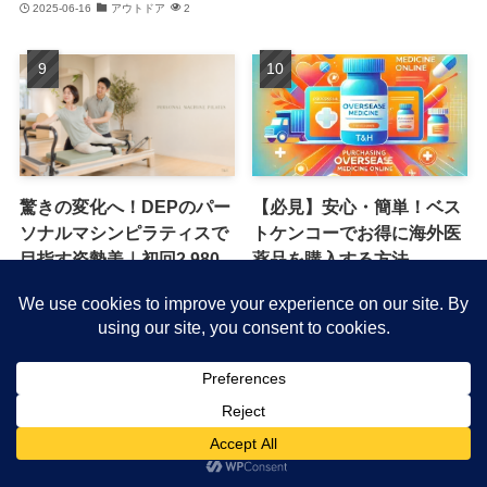
2025-06-16
アウトドア
2
驚きの変化へ！DEPのパー
【必見】安心・簡単！ベス
ソナルマシンピラティスで
トケンコーでお得に海外医
目指す姿勢美｜初回2,980
薬品を購入する方法
円を今すぐ確認
2025-02-25
健康管理
2
2026-07-20
フィットネス
2
©
グッドライフゴーゴー.