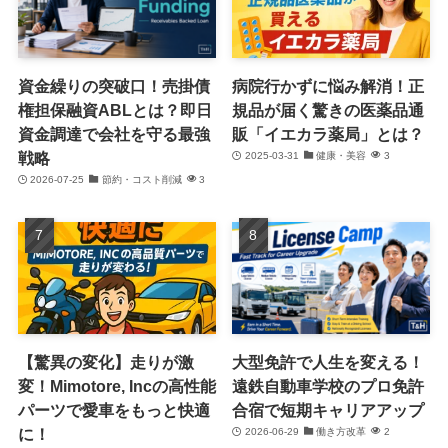
資金繰りの突破口！売掛債
病院行かずに悩み解消！正
権担保融資ABLとは？即日
規品が届く驚きの医薬品通
資金調達で会社を守る最強
販「イエカラ薬局」とは？
戦略
2025-03-31
健康・美容
3
2026-07-25
節約・コスト削減
3
【驚異の変化】走りが激
大型免許で人生を変える！
変！Mimotore, Incの高性能
遠鉄自動車学校のプロ免許
パーツで愛車をもっと快適
合宿で短期キャリアアップ
に！
2026-06-29
働き方改革
2