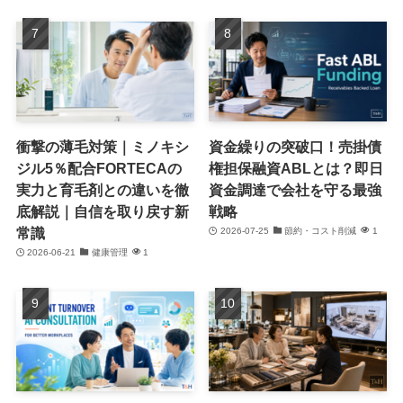
衝撃の薄毛対策｜ミノキシ
資金繰りの突破口！売掛債
ジル5％配合FORTECAの
権担保融資ABLとは？即日
実力と育毛剤との違いを徹
資金調達で会社を守る最強
底解説｜自信を取り戻す新
戦略
常識
2026-07-25
節約・コスト削減
1
2026-06-21
健康管理
1