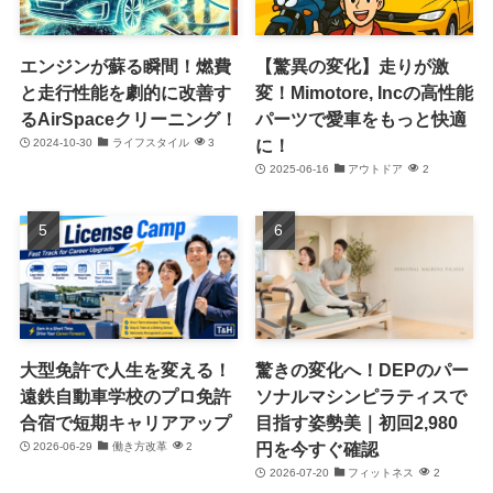
エンジンが蘇る瞬間！燃費
【驚異の変化】走りが激
と走行性能を劇的に改善す
変！Mimotore, Incの高性能
るAirSpaceクリーニング！
パーツで愛車をもっと快適
に！
2024-10-30
ライフスタイル
3
2025-06-16
アウトドア
2
大型免許で人生を変える！
驚きの変化へ！DEPのパー
遠鉄自動車学校のプロ免許
ソナルマシンピラティスで
合宿で短期キャリアアップ
目指す姿勢美｜初回2,980
円を今すぐ確認
2026-06-29
働き方改革
2
2026-07-20
フィットネス
2