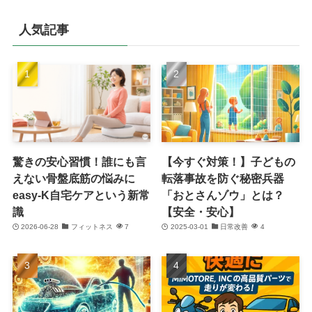
人気記事
驚きの安心習慣！誰にも言
【今すぐ対策！】子どもの
えない骨盤底筋の悩みに
転落事故を防ぐ秘密兵器
easy-K自宅ケアという新常
「おとさんゾウ」とは？
識
【安全・安心】
2026-06-28
フィットネス
7
2025-03-01
日常改善
4