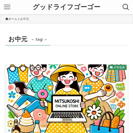
グッドライフゴーゴー
ホーム
お中元
お中元
– tag –
日常改善