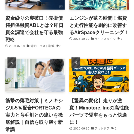
資金繰りの突破口！売掛債
エンジンが蘇る瞬間！燃費
権担保融資ABLとは？即日
と走行性能を劇的に改善す
資金調達で会社を守る最強
るAirSpaceクリーニング！
戦略
2024-10-30
ライフスタイル
3
2026-07-25
節約・コスト削減
3
衝撃の薄毛対策｜ミノキシ
【驚異の変化】走りが激
ジル5％配合FORTECAの
変！Mimotore, Incの高性能
実力と育毛剤との違いを徹
パーツで愛車をもっと快適
底解説｜自信を取り戻す新
に！
常識
2025-06-16
アウトドア
2