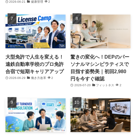
2026-06-21
健康管理
2
大型免許で人生を変える！
驚きの変化へ！DEPのパー
遠鉄自動車学校のプロ免許
ソナルマシンピラティスで
合宿で短期キャリアアップ
目指す姿勢美｜初回2,980
円を今すぐ確認
2026-06-29
働き方改革
2
2026-07-20
フィットネス
2