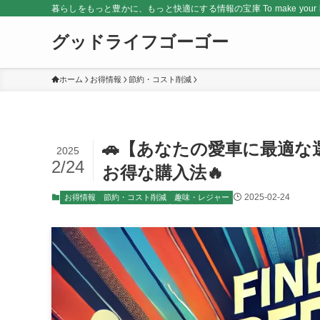
暮らしをもっと豊かに、もっと快適にする情報の宝庫 To make your life rich
グッドライフゴーゴー
ホーム
お得情報
節約・コスト削減
🚗【あなたの愛車に最適
2025
2/24
お得な購入法🔥
2025-02-24
お得情報
節約・コスト削減
趣味・レジャー