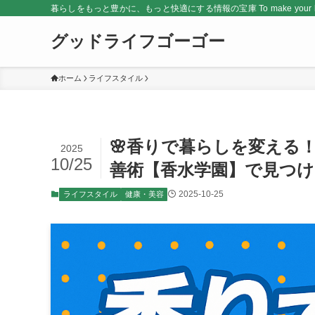
暮らしをもっと豊かに、もっと快適にする情報の宝庫 To make your life rich
グッドライフゴーゴー
ホーム
ライフスタイル
🌸香りで暮らしを変える
2025
10/25
善術【香水学園】で見つける
2025-10-25
ライフスタイル
健康・美容