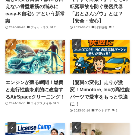
えない骨盤底筋の悩みに
転落事故を防ぐ秘密兵器
easy-K自宅ケアという新常
「おとさんゾウ」とは？
識
【安全・安心】
2026-06-28
フィットネス
7
2025-03-01
日常改善
4
エンジンが蘇る瞬間！燃費
【驚異の変化】走りが激
と走行性能を劇的に改善す
変！Mimotore, Incの高性能
るAirSpaceクリーニング！
パーツで愛車をもっと快適
に！
2024-10-30
ライフスタイル
3
2025-06-16
アウトドア
2