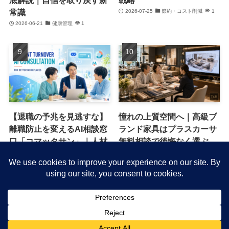
底解説｜自信を取り戻す新
戦略
常識
2026-07-25
節約・コスト削減
1
2026-06-21
健康管理
1
【退職の予兆を見逃すな】
憧れの上質空間へ｜高級ブ
離職防止を変えるAI相談窓
ランド家具はプラスカーサ
口「コマッタサン」｜人材
無料相談で後悔なく選ぶ
流出を防ぐ新常識
2026-06-13
キャンペーン・特典
1
2026-07-16
働き方改革
1