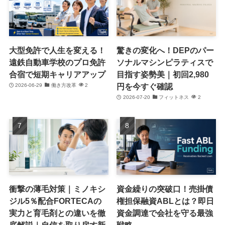
大型免許で人生を変える！
驚きの変化へ！DEPのパー
遠鉄自動車学校のプロ免許
ソナルマシンピラティスで
合宿で短期キャリアアップ
目指す姿勢美｜初回2,980
円を今すぐ確認
2026-06-29
働き方改革
2
2026-07-20
フィットネス
2
衝撃の薄毛対策｜ミノキシ
資金繰りの突破口！売掛債
ジル5％配合FORTECAの
権担保融資ABLとは？即日
実力と育毛剤との違いを徹
資金調達で会社を守る最強