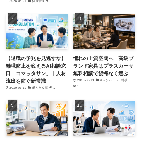
2026-06-21
健康管理
1
【退職の予兆を見逃すな】
憧れの上質空間へ｜高級ブ
離職防止を変えるAI相談窓
ランド家具はプラスカーサ
口「コマッタサン」｜人材
無料相談で後悔なく選ぶ
流出を防ぐ新常識
2026-06-13
キャンペーン・特典
1
2026-07-16
働き方改革
1