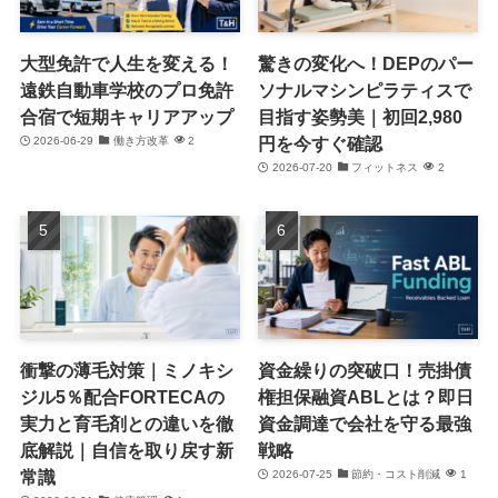
大型免許で人生を変える！
驚きの変化へ！DEPのパー
遠鉄自動車学校のプロ免許
ソナルマシンピラティスで
合宿で短期キャリアアップ
目指す姿勢美｜初回2,980
円を今すぐ確認
2026-06-29
働き方改革
2
2026-07-20
フィットネス
2
衝撃の薄毛対策｜ミノキシ
資金繰りの突破口！売掛債
ジル5％配合FORTECAの
権担保融資ABLとは？即日
実力と育毛剤との違いを徹
資金調達で会社を守る最強
底解説｜自信を取り戻す新
戦略
常識
2026-07-25
節約・コスト削減
1