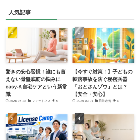
人気記事
驚きの安心習慣！誰にも言
【今すぐ対策！】子どもの
えない骨盤底筋の悩みに
転落事故を防ぐ秘密兵器
easy-K自宅ケアという新常
「おとさんゾウ」とは？
識
【安全・安心】
2026-06-28
フィットネス
5
2025-03-01
日常改善
4