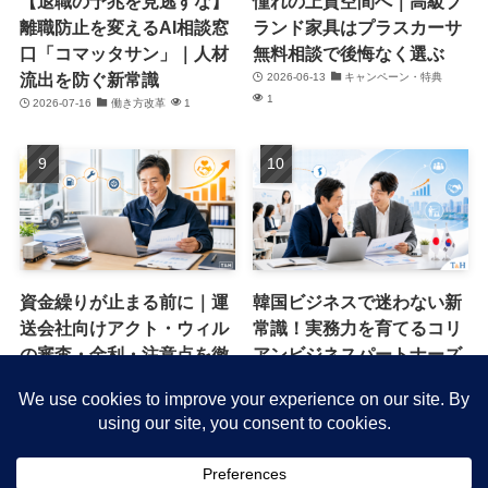
【退職の予兆を見逃すな】
憧れの上質空間へ｜高級ブ
離職防止を変えるAI相談窓
ランド家具はプラスカーサ
口「コマッタサン」｜人材
無料相談で後悔なく選ぶ
流出を防ぐ新常識
2026-06-13
キャンペーン・特典
1
2026-07-16
働き方改革
1
資金繰りが止まる前に｜運
韓国ビジネスで迷わない新
送会社向けアクト・ウィル
常識！実務力を育てるコリ
の審査・金利・注意点を徹
アンビジネスパートナーズ
底解説
で未来を変える
2026-06-09
節約・コスト削減
1
2026-05-26
仕事・キャリア
1