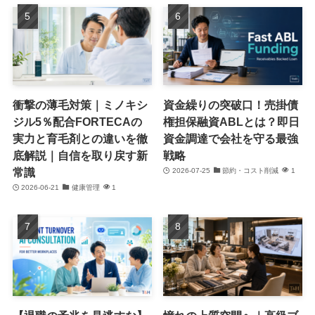
衝撃の薄毛対策｜ミノキシ
資金繰りの突破口！売掛債
ジル5％配合FORTECAの
権担保融資ABLとは？即日
実力と育毛剤との違いを徹
資金調達で会社を守る最強
底解説｜自信を取り戻す新
戦略
常識
2026-07-25
節約・コスト削減
1
2026-06-21
健康管理
1