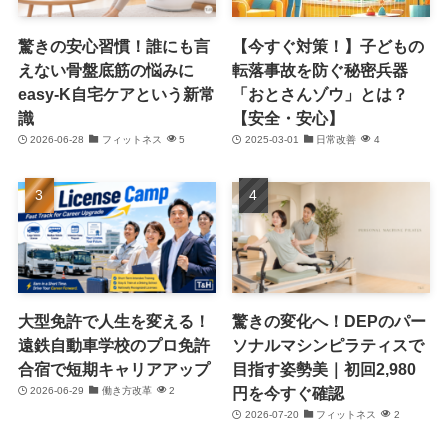
驚きの安心習慣！誰にも言
【今すぐ対策！】子どもの
えない骨盤底筋の悩みに
転落事故を防ぐ秘密兵器
easy-K自宅ケアという新常
「おとさんゾウ」とは？
識
【安全・安心】
2026-06-28
フィットネス
5
2025-03-01
日常改善
4
大型免許で人生を変える！
驚きの変化へ！DEPのパー
遠鉄自動車学校のプロ免許
ソナルマシンピラティスで
合宿で短期キャリアアップ
目指す姿勢美｜初回2,980
円を今すぐ確認
2026-06-29
働き方改革
2
2026-07-20
フィットネス
2