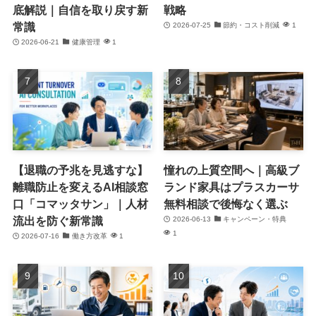
底解説｜自信を取り戻す新
戦略
常識
2026-07-25
節約・コスト削減
1
2026-06-21
健康管理
1
【退職の予兆を見逃すな】
憧れの上質空間へ｜高級ブ
離職防止を変えるAI相談窓
ランド家具はプラスカーサ
口「コマッタサン」｜人材
無料相談で後悔なく選ぶ
流出を防ぐ新常識
2026-06-13
キャンペーン・特典
1
2026-07-16
働き方改革
1