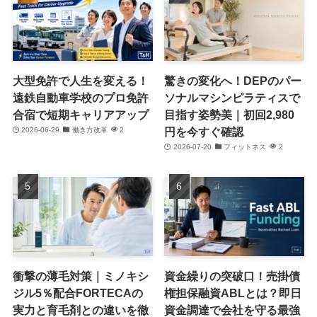
大型免許で人生を変える！
驚きの変化へ！DEPのパー
遠鉄自動車学校のプロ免許
ソナルマシンピラティスで
合宿で短期キャリアアップ
目指す姿勢美｜初回2,980
円を今すぐ確認
2026-06-29
働き方改革
2
2026-07-20
フィットネス
2
衝撃の薄毛対策｜ミノキシ
資金繰りの突破口！売掛債
ジル5％配合FORTECAの
権担保融資ABLとは？即日
実力と育毛剤との違いを徹
資金調達で会社を守る最強