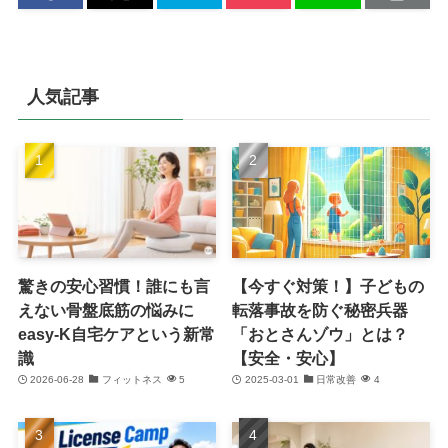
人気記事
驚きの安心習慣！誰にも言
【今すぐ対策！】子どもの
えない骨盤底筋の悩みに
転落事故を防ぐ秘密兵器
easy-K自宅ケアという新常
「おとさんゾウ」とは？
識
【安全・安心】
2026-06-28
フィットネス
5
2025-03-01
日常改善
4