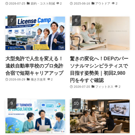
2026-07-25
節約・コスト削減
2
2025-06-16
アウトドア
2
大型免許で人生を変える！
驚きの変化へ！DEPのパー
遠鉄自動車学校のプロ免許
ソナルマシンピラティスで
合宿で短期キャリアアップ
目指す姿勢美｜初回2,980
円を今すぐ確認
2026-06-29
働き方改革
2
2026-07-20
フィットネス
2