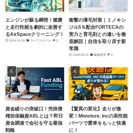
エンジンが蘇る瞬間！燃費
衝撃の薄毛対策｜ミノキシ
と走行性能を劇的に改善す
ジル5％配合FORTECAの
るAirSpaceクリーニング！
実力と育毛剤との違いを徹
底解説｜自信を取り戻す新
2024-10-30
ライフスタイル
3
常識
2026-06-21
健康管理
2
資金繰りの突破口！売掛債
【驚異の変化】走りが激
権担保融資ABLとは？即日
変！Mimotore, Incの高性能
資金調達で会社を守る最強
パーツで愛車をもっと快適
戦略
に！