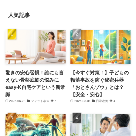
人気記事
驚きの安心習慣！誰にも言
【今すぐ対策！】子どもの
えない骨盤底筋の悩みに
転落事故を防ぐ秘密兵器
easy-K自宅ケアという新常
「おとさんゾウ」とは？
識
【安全・安心】
2026-06-28
フィットネス
7
2025-03-01
日常改善
4