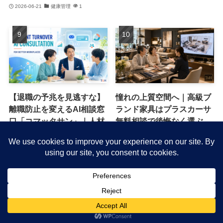
2026-06-21
健康管理
1
【退職の予兆を見逃すな】
憧れの上質空間へ｜高級ブ
離職防止を変えるAI相談窓
ランド家具はプラスカーサ
口「コマッタサン」｜人材
無料相談で後悔なく選ぶ
流出を防ぐ新常識
2026-06-13
キャンペーン・特典
1
2026-07-16
働き方改革
1
©
グッドライフゴーゴー.