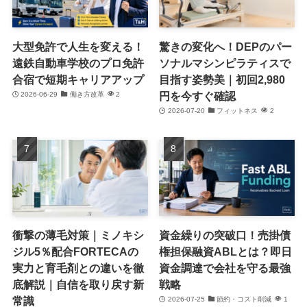
大型免許で人生を変える！
驚きの変化へ！DEPのパー
遠鉄自動車学校のプロ免許
ソナルマシンピラティスで
合宿で短期キャリアアップ
目指す姿勢美｜初回2,980
円を今すぐ確認
2026-06-29
働き方改革
2
2026-07-20
フィットネス
2
衝撃の薄毛対策｜ミノキシ
資金繰りの突破口！売掛債
ジル5％配合FORTECAの
権担保融資ABLとは？即日
実力と育毛剤との違いを徹
資金調達で会社を守る最強
底解説｜自信を取り戻す新
戦略
常識
2026-07-25
節約・コスト削減
1