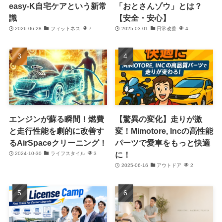
easy-K自宅ケアという新常
「おとさんゾウ」とは？
識
【安全・安心】
2026-06-28
フィットネス
7
2025-03-01
日常改善
4
エンジンが蘇る瞬間！燃費
【驚異の変化】走りが激
と走行性能を劇的に改善す
変！Mimotore, Incの高性能
るAirSpaceクリーニング！
パーツで愛車をもっと快適
に！
2024-10-30
ライフスタイル
3
2025-06-16
アウトドア
2