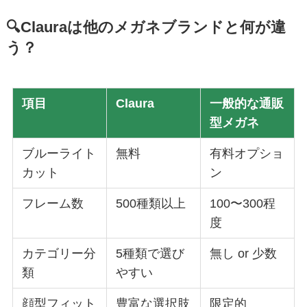
🔍Clauraは他のメガネブランドと何が違
う？
項目
Claura
一般的な通販
型メガネ
ブルーライト
無料
有料オプショ
カット
ン
フレーム数
500種類以上
100〜300程
度
カテゴリー分
5種類で選び
無し or 少数
類
やすい
顔型フィット
豊富な選択肢
限定的