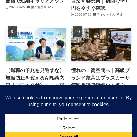
合宿で短期キャリアアップ
目指す姿勢美｜初回2,980
円を今すぐ確認
2026-06-29
働き方改革
2
2026-07-20
フィットネス
2
【退職の予兆を見逃すな】
憧れの上質空間へ｜高級ブ
離職防止を変えるAI相談窓
ランド家具はプラスカーサ
口「コマッタサン」｜人材
無料相談で後悔なく選ぶ
流出を防ぐ新常識
2026-06-13
キャンペーン・特典
1
2026-07-16
働き方改革
1