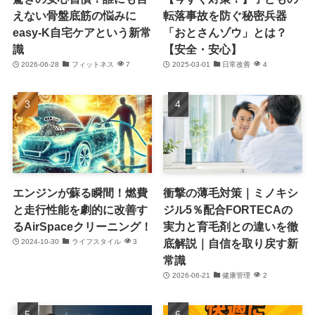
えない骨盤底筋の悩みに
転落事故を防ぐ秘密兵器
easy-K自宅ケアという新常
「おとさんゾウ」とは？
識
【安全・安心】
2026-06-28
フィットネス
7
2025-03-01
日常改善
4
エンジンが蘇る瞬間！燃費
衝撃の薄毛対策｜ミノキシ
と走行性能を劇的に改善す
ジル5％配合FORTECAの
るAirSpaceクリーニング！
実力と育毛剤との違いを徹
底解説｜自信を取り戻す新
2024-10-30
ライフスタイル
3
常識
2026-06-21
健康管理
2