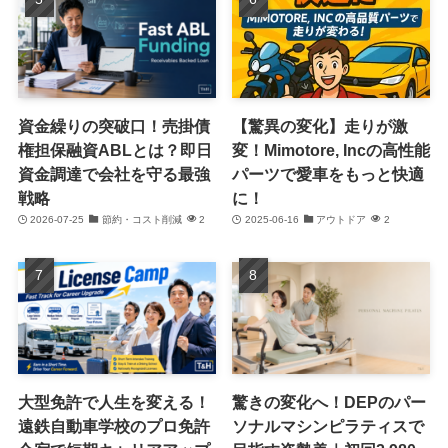
資金繰りの突破口！売掛債
【驚異の変化】走りが激
権担保融資ABLとは？即日
変！Mimotore, Incの高性能
資金調達で会社を守る最強
パーツで愛車をもっと快適
戦略
に！
2026-07-25
節約・コスト削減
2
2025-06-16
アウトドア
2
大型免許で人生を変える！
驚きの変化へ！DEPのパー
遠鉄自動車学校のプロ免許
ソナルマシンピラティスで