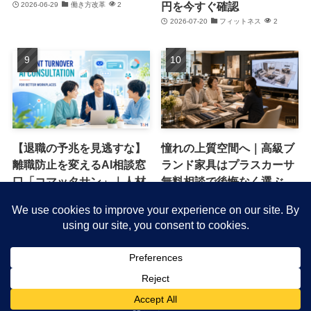
円を今すぐ確認
2026-06-29
働き方改革
2
2026-07-20
フィットネス
2
【退職の予兆を見逃すな】
憧れの上質空間へ｜高級ブ
離職防止を変えるAI相談窓
ランド家具はプラスカーサ
口「コマッタサン」｜人材
無料相談で後悔なく選ぶ
流出を防ぐ新常識
2026-06-13
キャンペーン・特典
1
2026-07-16
働き方改革
1
©
グッドライフゴーゴー.