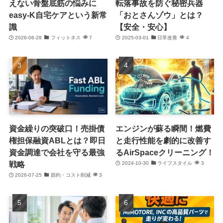
えない骨盤底筋の悩みに
転落事故を防ぐ秘密兵器
easy-K自宅ケアという新常
「おとさんゾウ」とは？
識
【安全・安心】
2026-06-28
フィットネス
7
2025-03-01
日常改善
4
資金繰りの突破口！売掛債
エンジンが蘇る瞬間！燃費
権担保融資ABLとは？即日
と走行性能を劇的に改善す
資金調達で会社を守る最強
るAirSpaceクリーニング！
戦略
2024-10-30
ライフスタイル
3
2026-07-25
節約・コスト削減
3