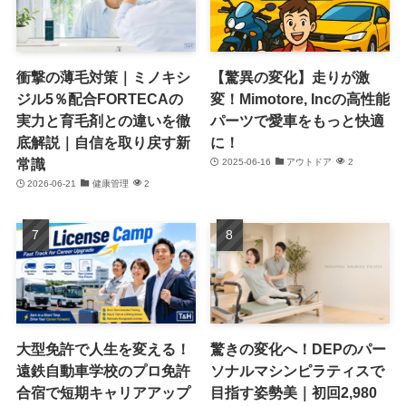
衝撃の薄毛対策｜ミノキシ
【驚異の変化】走りが激
ジル5％配合FORTECAの
変！Mimotore, Incの高性能
実力と育毛剤との違いを徹
パーツで愛車をもっと快適
底解説｜自信を取り戻す新
に！
常識
2025-06-16
アウトドア
2
2026-06-21
健康管理
2
大型免許で人生を変える！
驚きの変化へ！DEPのパー
遠鉄自動車学校のプロ免許
ソナルマシンピラティスで
合宿で短期キャリアアップ
目指す姿勢美｜初回2,980