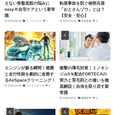
えない骨盤底筋の悩みに
転落事故を防ぐ秘密兵器
easy-K自宅ケアという新常
「おとさんゾウ」とは？
識
【安全・安心】
2026-06-28
フィットネス
7
2025-03-01
日常改善
4
エンジンが蘇る瞬間！燃費
衝撃の薄毛対策｜ミノキシ
と走行性能を劇的に改善す
ジル5％配合FORTECAの
るAirSpaceクリーニング！
実力と育毛剤との違いを徹
底解説｜自信を取り戻す新
2024-10-30
ライフスタイル
3
常識
2026-06-21
健康管理
2