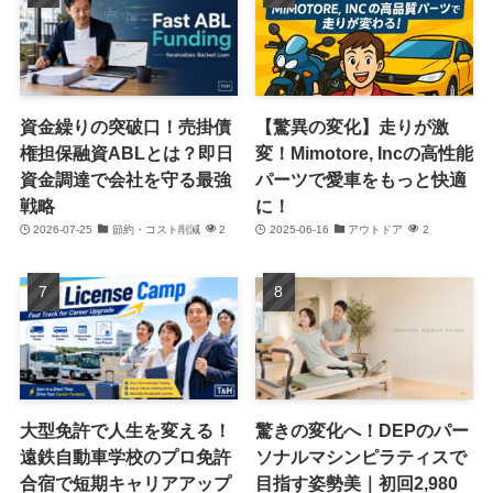
資金繰りの突破口！売掛債
【驚異の変化】走りが激
権担保融資ABLとは？即日
変！Mimotore, Incの高性能
資金調達で会社を守る最強
パーツで愛車をもっと快適
戦略
に！
2026-07-25
節約・コスト削減
2
2025-06-16
アウトドア
2
大型免許で人生を変える！
驚きの変化へ！DEPのパー
遠鉄自動車学校のプロ免許
ソナルマシンピラティスで
合宿で短期キャリアアップ
目指す姿勢美｜初回2,980