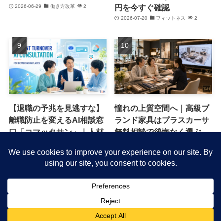
円を今すぐ確認
2026-06-29
働き方改革
2
2026-07-20
フィットネス
2
【退職の予兆を見逃すな】
憧れの上質空間へ｜高級ブ
離職防止を変えるAI相談窓
ランド家具はプラスカーサ
口「コマッタサン」｜人材
無料相談で後悔なく選ぶ
流出を防ぐ新常識
2026-06-13
キャンペーン・特典
1
2026-07-16
働き方改革
1