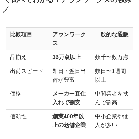
／
比較項目
アウンワーク
一般的な通販
ス
品揃え
36万点以上
数千〜数万点
出荷スピード
即日・翌日出
数日〜1週間
荷が豊富
以上
価格
メーカー直仕
中間業者を挟
入れで割安
んで割高
信頼性
創業400年以
中小企業や個
上の老舗企業
人が多い