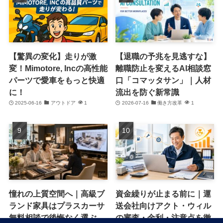
【驚異の変化】走りが激
【退職の予兆を見逃すな】
変！Mimotore, Incの高性能
離職防止を変えるAI相談窓
パーツで愛車をもっと快適
口「コマッタサン」｜人材
に！
流出を防ぐ新常識
2025-06-16
アウトドア
1
2026-07-16
働き方改革
1
憧れの上質空間へ｜高級ブ
資金繰りが止まる前に｜運
ランド家具はプラスカーサ
送会社向けアクト・ウィル
無料相談で後悔なく選ぶ
の審査・金利・注意点を徹