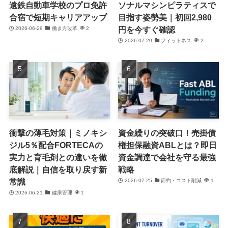
遠鉄自動車学校のプロ免許
ソナルマシンピラティスで
合宿で短期キャリアアップ
目指す姿勢美｜初回2,980
円を今すぐ確認
2026-06-29
働き方改革
2
2026-07-20
フィットネス
2
衝撃の薄毛対策｜ミノキシ
資金繰りの突破口！売掛債
ジル5％配合FORTECAの
権担保融資ABLとは？即日
実力と育毛剤との違いを徹
資金調達で会社を守る最強
底解説｜自信を取り戻す新
戦略
常識
2026-07-25
節約・コスト削減
1
2026-06-21
健康管理
1