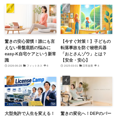
驚きの安心習慣！誰にも言
【今すぐ対策！】子どもの
えない骨盤底筋の悩みに
転落事故を防ぐ秘密兵器
easy-K自宅ケアという新常
「おとさんゾウ」とは？
識
【安全・安心】
2026-06-28
フィットネス
6
2025-03-01
日常改善
4
大型免許で人生を変える！
驚きの変化へ！DEPのパー