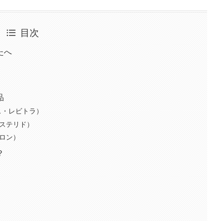
目次
たへ
品
ス・レビトラ）
ナステリド）
ベロン）
？