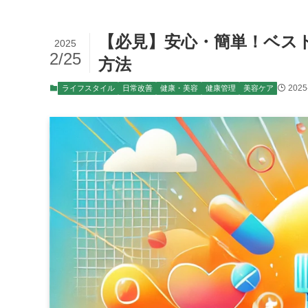
【必見】安心・簡単！ベス
2025
2/25
方法
2025
ライフスタイル
日常改善
健康・美容
健康管理
美容ケア