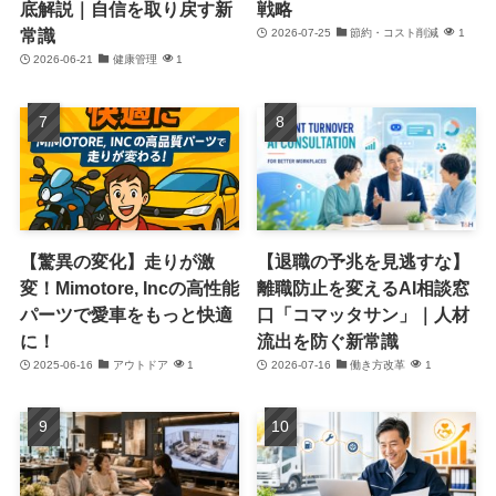
底解説｜自信を取り戻す新
戦略
常識
2026-07-25
節約・コスト削減
1
2026-06-21
健康管理
1
【驚異の変化】走りが激
【退職の予兆を見逃すな】
変！Mimotore, Incの高性能
離職防止を変えるAI相談窓
パーツで愛車をもっと快適
口「コマッタサン」｜人材
に！
流出を防ぐ新常識
2025-06-16
アウトドア
1
2026-07-16
働き方改革
1