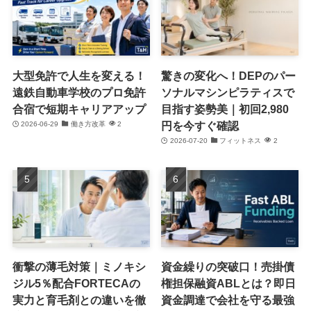
大型免許で人生を変える！
驚きの変化へ！DEPのパー
遠鉄自動車学校のプロ免許
ソナルマシンピラティスで
合宿で短期キャリアアップ
目指す姿勢美｜初回2,980
円を今すぐ確認
2026-06-29
働き方改革
2
2026-07-20
フィットネス
2
衝撃の薄毛対策｜ミノキシ
資金繰りの突破口！売掛債
ジル5％配合FORTECAの
権担保融資ABLとは？即日
実力と育毛剤との違いを徹
資金調達で会社を守る最強