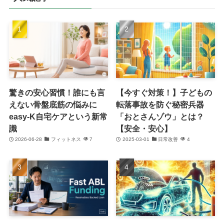
驚きの安心習慣！誰にも言
【今すぐ対策！】子どもの
えない骨盤底筋の悩みに
転落事故を防ぐ秘密兵器
easy-K自宅ケアという新常
「おとさんゾウ」とは？
識
【安全・安心】
2026-06-28
フィットネス
7
2025-03-01
日常改善
4