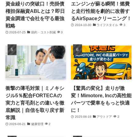
資金繰りの突破口！売掛債
エンジンが蘇る瞬間！燃費
権担保融資ABLとは？即日
と走行性能を劇的に改善す
資金調達で会社を守る最強
るAirSpaceクリーニング！
戦略
2024-10-30
ライフスタイル
3
2026-07-25
節約・コスト削減
3
衝撃の薄毛対策｜ミノキシ
【驚異の変化】走りが激
ジル5％配合FORTECAの
変！Mimotore, Incの高性能
実力と育毛剤との違いを徹
パーツで愛車をもっと快適
底解説｜自信を取り戻す新
に！
常識
2025-06-16
アウトドア
2
2026-06-21
健康管理
2