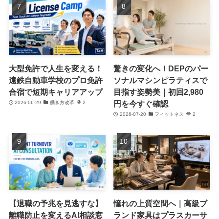
大型免許で人生を変える！
驚きの変化へ！DEPのパー
遠鉄自動車学校のプロ免許
ソナルマシンピラティスで
合宿で短期キャリアアップ
目指す姿勢美｜初回2,980
円を今すぐ確認
2026-06-29
働き方改革
2
2026-07-20
フィットネス
2
【退職の予兆を見逃すな】
憧れの上質空間へ｜高級ブ
離職防止を変えるAI相談窓
ランド家具はプラスカーサ