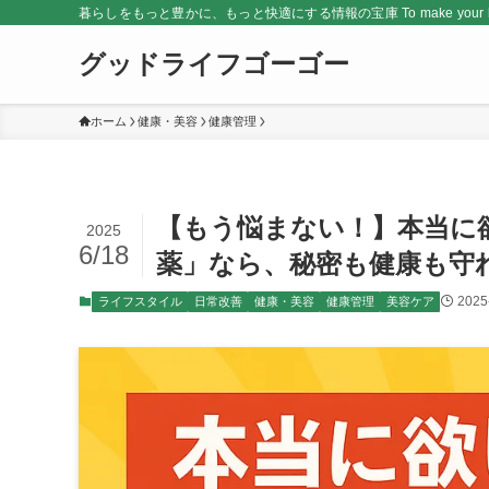
暮らしをもっと豊かに、もっと快適にする情報の宝庫 To make your life rich
グッドライフゴーゴー
ホーム
健康・美容
健康管理
【もう悩まない！】本当に
2025
6/18
薬」なら、秘密も健康も守
2025
ライフスタイル
日常改善
健康・美容
健康管理
美容ケア