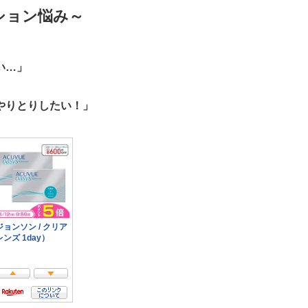
ション悩み～
い…」
」
やりとりしたい！」