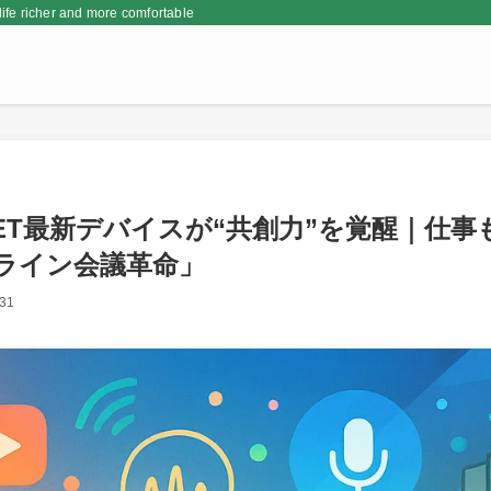
er and more comfortable
ET最新デバイスが“共創力”を覚醒｜仕事
ライン会議革命」
-31