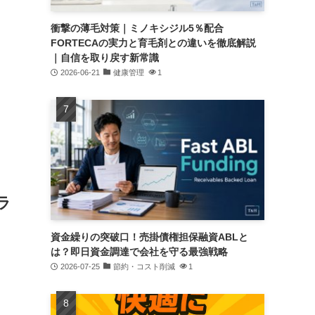
衝撃の薄毛対策｜ミノキシジル5％配合
FORTECAの実力と育毛剤との違いを徹底解説
｜自信を取り戻す新常識
2026-06-21
健康管理
1
ラ
資金繰りの突破口！売掛債権担保融資ABLと
は？即日資金調達で会社を守る最強戦略
2026-07-25
節約・コスト削減
1