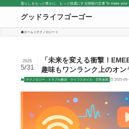
暮らしをもっと豊かに、もっと快適にする情報の宝庫 To make your life rich
グッドライフゴーゴー
ホーム
テクノロジー
「未来を変える衝撃！EME
2025
5/31
趣味もワンランク上のオン
2025-05
テクノロジー
トラブル解決
ライフスタイル
日常改善