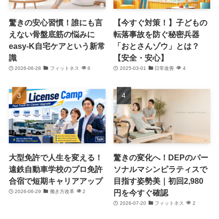
驚きの安心習慣！誰にも言
【今すぐ対策！】子どもの
えない骨盤底筋の悩みに
転落事故を防ぐ秘密兵器
easy-K自宅ケアという新常
「おとさんゾウ」とは？
識
【安全・安心】
2026-06-28
フィットネス
6
2025-03-01
日常改善
4
大型免許で人生を変える！
驚きの変化へ！DEPのパー
遠鉄自動車学校のプロ免許
ソナルマシンピラティスで
合宿で短期キャリアアップ
目指す姿勢美｜初回2,980
円を今すぐ確認
2026-06-29
働き方改革
2
2026-07-20
フィットネス
2