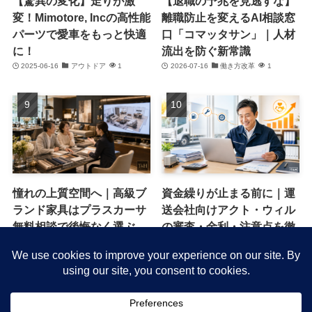
【驚異の変化】走りが激
【退職の予兆を見逃すな】
変！Mimotore, Incの高性能
離職防止を変えるAI相談窓
パーツで愛車をもっと快適
口「コマッタサン」｜人材
に！
流出を防ぐ新常識
2025-06-16
アウトドア
1
2026-07-16
働き方改革
1
憧れの上質空間へ｜高級ブ
資金繰りが止まる前に｜運
ランド家具はプラスカーサ
送会社向けアクト・ウィル
無料相談で後悔なく選ぶ
の審査・金利・注意点を徹
底解説
2026-06-13
キャンペーン・特典
1
2026-06-09
節約・コスト削減
1