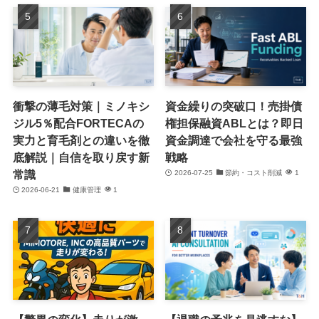
衝撃の薄毛対策｜ミノキシ
資金繰りの突破口！売掛債
ジル5％配合FORTECAの
権担保融資ABLとは？即日
実力と育毛剤との違いを徹
資金調達で会社を守る最強
底解説｜自信を取り戻す新
戦略
常識
2026-07-25
節約・コスト削減
1
2026-06-21
健康管理
1